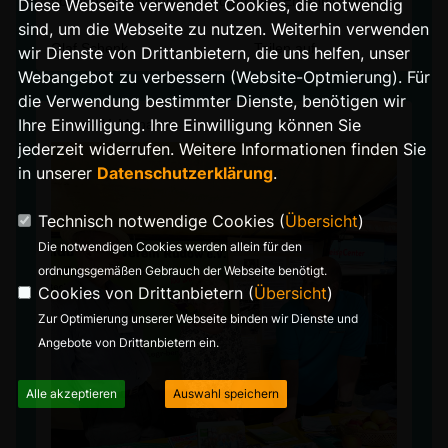
abgegeben worden. Ein großartiges Ergebnis für die
Diese Webseite verwendet Cookies, die notwendig
Aktion "WEIHNACHTEN IM SCHUHKARTON". Jetzt ist
sind, um die Webseite zu nutzen. Weiterhin verwenden
es bald wieder soweit. Vom 10. Bis zum 17. November
Olaf Schenk
Teilen auf
2025 ist Abgabewoche. Bei der Geschenkaktion der
wir Dienste von Drittanbietern, die uns helfen, unser
christlichen Hilfsorganisation Samaritan?s Purse kann
Webangebot zu verbessern (Website-Optmierung). Für
jeder mitmachen. Kuscheltiere, Schulsachen,
Kinderkleidung oder Spielzeug ? alles, was in einen
die Verwendung bestimmter Dienste, benötigen wir
Schuhkarton passt und Kindern Freude bereitet, darf
Ihre Einwilligung. Ihre Einwilligung können Sie
vor
11 Monaten
eingepackt werden. Ich freue mich auch in diesem
Jahr über viele liebevoll zusammengestellte
jederzeit widerrufen. Weitere Informationen finden Sie
Geschenke. Abgabe von Montag bis Freitag von 10:00
in unserer
Datenschutzerklärung
.
bis 16:00, mittwochs bis 18:00 in der Krokusstraße 86.
Weitere Infos unter:
https://www.die-
samariter.org/projekte/weihnachten-im-schuhkarton/
Technisch notwendige Cookies (
Übersicht
)
Die notwendigen Cookies werden allein für den
ordnungsgemäßen Gebrauch der Webseite benötigt.
Cookies von Drittanbietern (
Übersicht
)
Zur Optimierung unserer Webseite binden wir Dienste und
Angebote von Drittanbietern ein.
Alle akzeptieren
Auswahl speichern