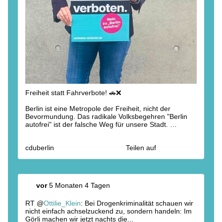
Freiheit statt Fahrverbote! 🚗❌
Berlin ist eine Metropole der Freiheit, nicht der
Bevormundung. Das radikale Volksbegehren "Berlin
autofrei" ist der falsche Weg für unsere Stadt.
Diese CDU-Stimmen sagen klar: Auto verbieten
cduberlin
Teilen auf
verboten. Nein zu "Berlin autofrei".
👉 Mehr Infos findet ihr auf: verbieten-verboten.de
(Link in unserer Bio)
vor
5 Monaten 4 Tagen
RT @
Ottilie_Klein
: Bei Drogenkriminalität schauen wir
nicht einfach achselzuckend zu, sondern handeln: Im
Görli machen wir jetzt nachts die...