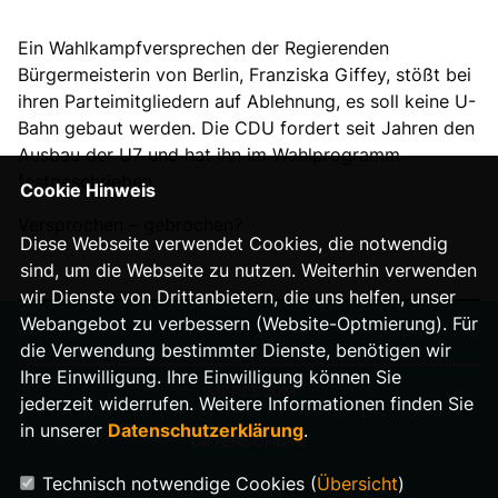
Ein Wahlkampfversprechen der Regierenden
Bürgermeisterin von Berlin, Franziska Giffey, stößt bei
ihren Parteimitgliedern auf Ablehnung, es soll keine U-
Bahn gebaut werden. Die CDU fordert seit Jahren den
Ausbau der U7 und hat ihn im Wahlprogramm
festgeschrieben.
Cookie Hinweis
Versprochen – gebrochen?
Diese Webseite verwendet Cookies, die notwendig
sind, um die Webseite zu nutzen. Weiterhin verwenden
wir Dienste von Drittanbietern, die uns helfen, unser
Webangebot zu verbessern (Website-Optmierung). Für
die Verwendung bestimmter Dienste, benötigen wir
Ihre Einwilligung. Ihre Einwilligung können Sie
IMPRESSUM
jederzeit widerrufen. Weitere Informationen finden Sie
in unserer
Datenschutzerklärung
.
DATENSCHUTZ
Technisch notwendige Cookies (
Übersicht
)