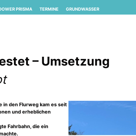
DOWER PRISMA
TERMINE
GRUNDWASSER
testet – Umsetzung
ot
e in den Flurweg kam es seit
ionen und erheblichen
te Fahrbahn, die ein
machte.